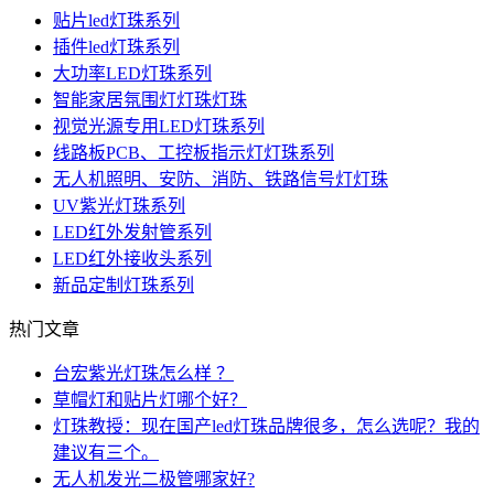
贴片led灯珠系列
插件led灯珠系列
大功率LED灯珠系列
智能家居氛围灯灯珠灯珠
视觉光源专用LED灯珠系列
线路板PCB、工控板指示灯灯珠系列
无人机照明、安防、消防、铁路信号灯灯珠
UV紫光灯珠系列
LED红外发射管系列
LED红外接收头系列
新品定制灯珠系列
热门文章
台宏紫光灯珠怎么样 ？
草帽灯和贴片灯哪个好？
灯珠教授：现在国产led灯珠品牌很多，怎么选呢？我的
建议有三个。
无人机发光二极管哪家好?