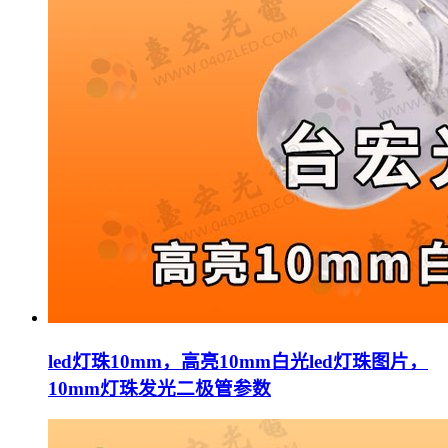
led灯珠10mm，高亮10mm白光led灯珠图片，
10mm灯珠发光二极管参数