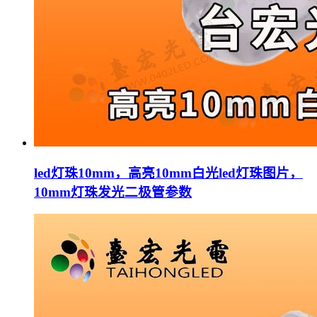
led灯珠10mm，高亮10mm白光led灯珠图片，
10mm灯珠发光二极管参数