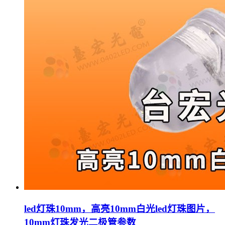
led灯珠10mm，高亮10mm白光led灯珠图片，
10mm灯珠发光二极管参数