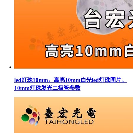
led灯珠10mm，高亮10mm白光led灯珠图片，
10mm灯珠发光二极管参数