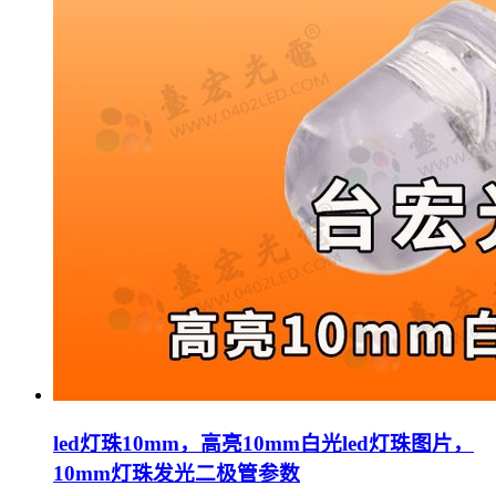
led灯珠10mm，高亮10mm白光led灯珠图片，
10mm灯珠发光二极管参数