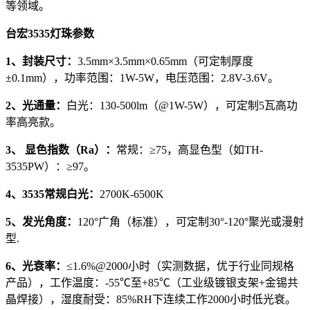
等领域。
台宏3535灯珠参数
1、封装尺寸：
3.5mm×3.5mm×0.65mm（可定制厚度
±0.1mm），功率范围：1W-5W，电压范围：2.8V-3.6V。
2、光通量：
白光：130-500lm（@1W-5W），可定制5瓦高功
率高亮款。
3、 显色指数（Ra）：
常规：≥75，高显色型（如TH-
3535PW）：≥97。
4、3535常规白光：
2700K-6500K
5、发光角度：
120°广角（标准），可定制30°-120°聚光或漫射
型.
6、光衰率：
≤1.6%@2000小时（实测数据，优于行业同规格
产品），工作温度：-55℃至+85℃（工业级镀银支架+金锡共
晶焊接），湿度耐受：85%RH下连续工作2000小时低光衰。