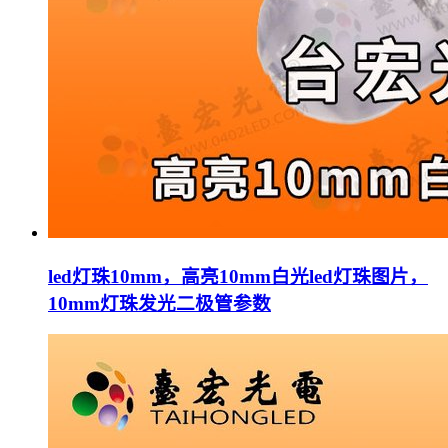
led灯珠10mm，高亮10mm白光led灯珠图片，
10mm灯珠发光二极管参数