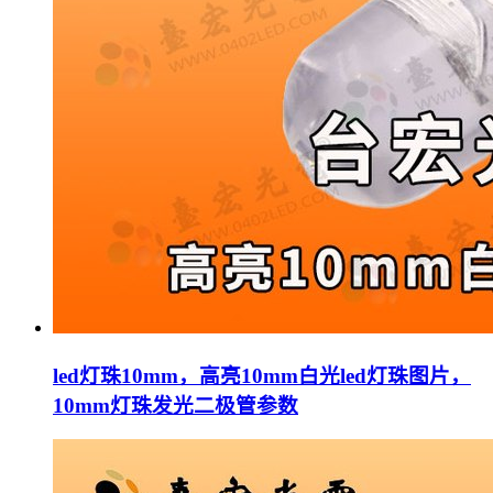
led灯珠10mm，高亮10mm白光led灯珠图片，
10mm灯珠发光二极管参数