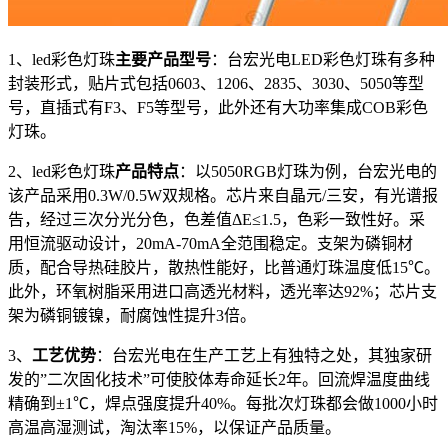
1、led彩色灯珠
主要产品型号
：台宏光电LED彩色灯珠有多种
封装形式，贴片式包括0603、1206、2835、3030、5050等型
号，直插式有F3、F5等型号，此外还有大功率集成COB彩色
灯珠。
2、led彩色灯珠
产品特点
：以5050RGB灯珠为例，台宏光电的
该产品采用0.3W/0.5W双规格。芯片来自晶元/三安，有光谱报
告，经过三次分光分色，色差值ΔE≤1.5，色彩一致性好。采
用恒流驱动设计，20mA-70mA全范围稳定。支架为磷铜材
质，配合导热硅胶片，散热性能好，比普通灯珠温度低15℃。
此外，环氧树脂采用进口高透光材料，透光率达92%；芯片支
架为磷铜镀镍，耐腐蚀性提升3倍。
3、
工艺优势
：台宏光电在生产工艺上有独特之处，其独家研
发的”二次固化技术”可使胶体寿命延长2年。回流焊温度曲线
精确到±1℃，焊点强度提升40%。每批次灯珠都会做1000小时
高温高湿测试，淘汰率15%，以保证产品质量。