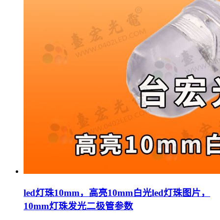
led灯珠10mm，高亮10mm白光led灯珠图片，
10mm灯珠发光二极管参数