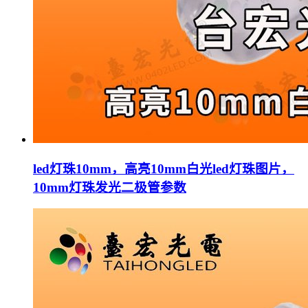
led灯珠10mm，高亮10mm白光led灯珠图片，
10mm灯珠发光二极管参数