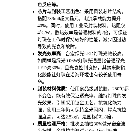
色反应等。
芯片与封装工艺出色
：采用倒装芯片结构，
搭配7×9mil超大晶元，电流承载能力提升
40%。同时，使用工业级封装材料，热阻仅
4℃/W，散热效率是普通材料的2倍，可保证
灯珠在工作时保持较好的性能，减少因过热
导致的光衰和故障。
发光效率高
：台宏绿光LED灯珠光效较高，
如同样是绿光0.06W灯珠光通量比普通绿光
LED亮30%，且光衰控制良好，其纳米防硫
化胶能让灯珠在沿海环境也有较长使用寿
命。
封装材料优质
：使用食品级封装胶，250℃都
不变色，能有效保证透光率，维持灯珠的发
光效果。引脚采用镀金工艺，抗氧化能力
强，使用三年仍可保持金光闪闪，焊点抗拉
强度高，可达2.5kgf，是国标的1.8倍。
质量检测严格
：批次会抽检30%做光谱全波
段扫描，金线拉力测试≥10g（行业标准