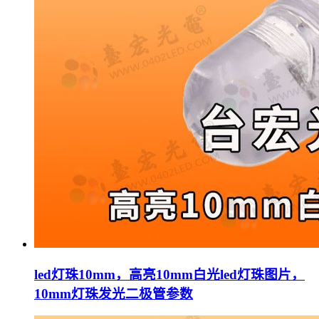
led灯珠10mm，高亮10mm白光led灯珠图片，
10mm灯珠发光二极管参数