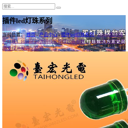
插件led灯珠系列
当前位置：
首页
-
产品中心
-
插件led灯珠系列
-
10mm圆头绿
光灯珠，10mmLed透明绿光翠绿灯珠参数 ，10mm有边绿色透
明发绿光发光二极管