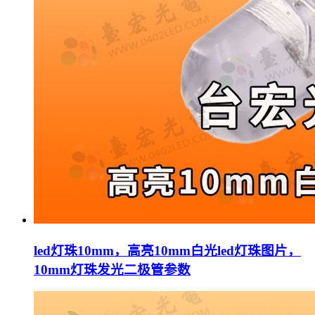
led灯珠10mm，高亮10mm白光led灯珠图片，
10mm灯珠发光二极管参数