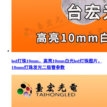
led灯珠10mm，高亮10mm白光led灯珠图片，
10mm灯珠发光二极管参数