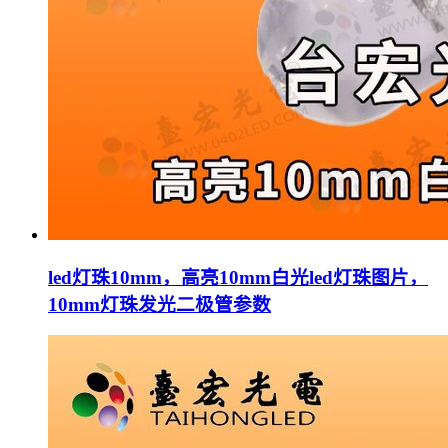
led灯珠10mm，高亮10mm白光led灯珠图片，
10mm灯珠发光二极管参数