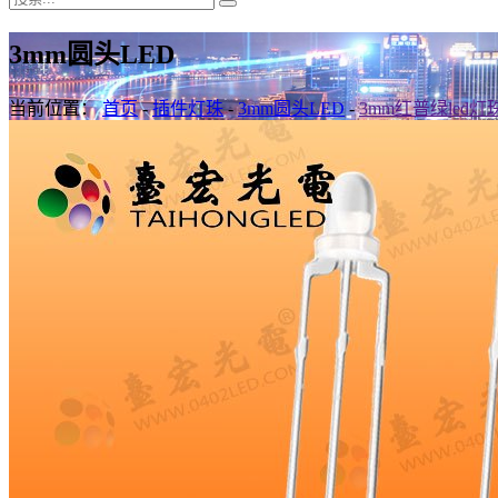
3mm圆头LED
当前位置：
首页
-
插件灯珠
-
3mm圆头LED
-
3mm红普绿led