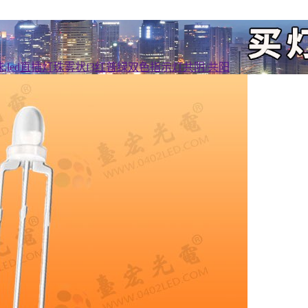
灯珠,led直插灯珠雾状f3红普绿双色指示灯共阴/共阳