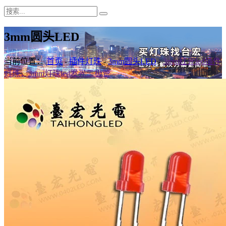
3mm圆头LED
当前位置：
首页
-
插件灯珠
-
3mm圆头LED
-
3mm红光led插件
灯珠，3mm灯珠led发光二极管