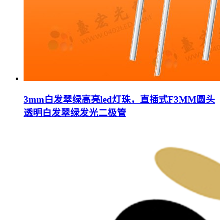
3mm白发翠绿高亮led灯珠，直插式F3MM圆头
透明白发翠绿发光二极管