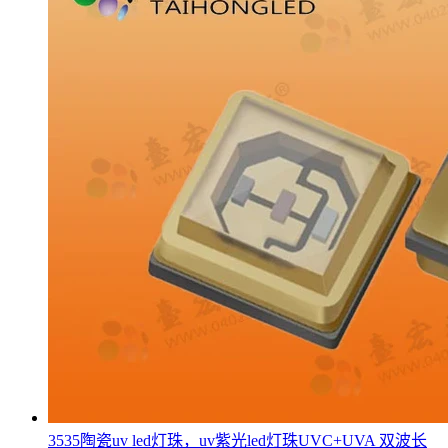
3535陶瓷uv led灯珠，uv紫光led灯珠UVC+UVA 双波长