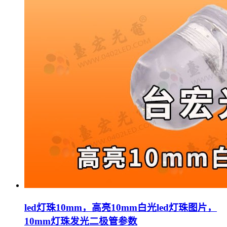
led灯珠10mm，高亮10mm白光led灯珠图片，
10mm灯珠发光二极管参数