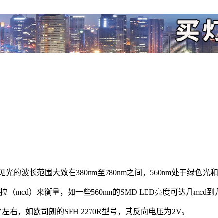
见光的波长范围大致在380nm至780nm之间，560nm处于绿
（mcd）来衡量，如一些560nm的SMD LED亮度可达几mcd到
V左右，如欧司朗的SFH 2270R型号，其反向电压为2V。